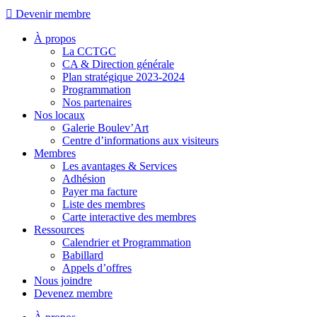
Aller
Devenir membre
au
contenu
À propos
La CCTGC
CA & Direction générale
Plan stratégique 2023-2024
Programmation
Nos partenaires
Nos locaux
Galerie Boulev’Art
Centre d’informations aux visiteurs
Membres
Les avantages & Services
Adhésion
Payer ma facture
Liste des membres
Carte interactive des membres
Ressources
Calendrier et Programmation
Babillard
Appels d’offres
Nous joindre
Devenez membre