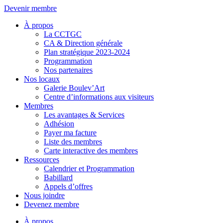
Aller
Devenir membre
au
À propos
contenu
La CCTGC
CA & Direction générale
Plan stratégique 2023-2024
Programmation
Nos partenaires
Nos locaux
Galerie Boulev’Art
Centre d’informations aux visiteurs
Membres
Les avantages & Services
Adhésion
Payer ma facture
Liste des membres
Carte interactive des membres
Ressources
Calendrier et Programmation
Babillard
Appels d’offres
Nous joindre
Devenez membre
À propos