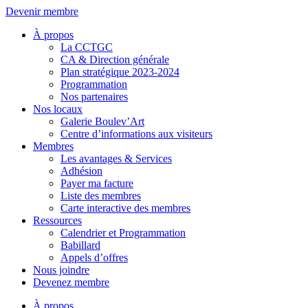
Aller
Devenir membre
au
À propos
contenu
La CCTGC
CA & Direction générale
Plan stratégique 2023-2024
Programmation
Nos partenaires
Nos locaux
Galerie Boulev’Art
Centre d’informations aux visiteurs
Membres
Les avantages & Services
Adhésion
Payer ma facture
Liste des membres
Carte interactive des membres
Ressources
Calendrier et Programmation
Babillard
Appels d’offres
Nous joindre
Devenez membre
À propos